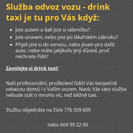
Služba odvoz vozu - drink
taxi je tu pro Vás když:
Jste autem a dali jste si skleničku?
Jste unaveni, nebo jste po lékařském zákroku?
Přijeli jste si do servisu, nebo jinam pro další
auto, nebo máte jakýkoliv jiný důvod, proč
nechcete řídit?
Zavolejte si drink taxi!
Naši profesionální, proškolení řidiči Vás bezpečně
odvezou domů i s Vaším vozem. Navíc Vás tato služba
nebude stát o mnoho víc, než běžné taxi.
Službu objednáte na čísle 776 509 609
nebo 604 99 22 00