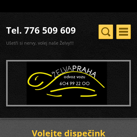
Tel. 776 509 609
Ušetři si nervy, volej naše Želvy!!!
Volejte dispečink