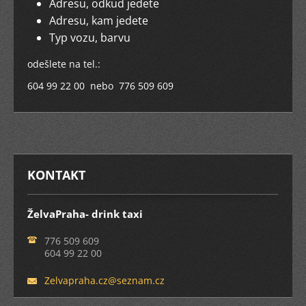
Adresu, odkud jedete
Adresu, kam jedete
Typ vozu, barvu
odešlete na tel.:
604 99 22 00 nebo 776 509 609
KONTAKT
ŽelvaPraha- drink taxi
776 509 609
604 99 22 00
Zelvapra
ha.cz@se
znam.cz